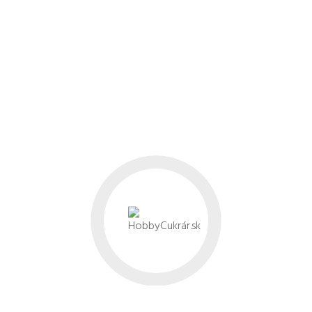
CESTO
75g zmäknuté maslo
40g krupicový cukor
225ml mlieko (vlažné)
25g droždie
400g polohrubá múka
2ks žĺtok
citrónová kôra
soľ
hladká múka na podsypanie
NÁPLŇ
120g zmäknuté maslo
3PL práškový cukor
2PL kakao
NA DOKONČENIE
50g rozpustené maslo
práškový cukor na posypanie
V mise zmiešajte maslo, cukor, soľ a citrónovú kôru. 
múku a vypracujte jemne lepivé cesto. Na záver do c
vymiešala pomocou metličiek, keď som začala pridávať
nechajte kysnúť cca 40 minút.