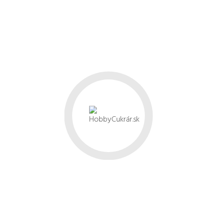
350ml vlažná voda
15ml ocot
150g ražná alebo celozrnná múka
350g hladká múka
20g droždie
3g rasca (resp. podľa chuti)
12g soľ
NA DOKONČENIE
hladká múka na podsypanie a do ošatky
Do misy nalejte vodu, ocot a pridajte všetky ostatné
asi 10 minút). Použite nástavec hák. Vypracované cest
Z vykysnutého cesta vypracujte na pracovnej doske b
Ošatku ľahko vysypte múkou a vložte do nej bochník 
inú nádobu želaného tvaru. Inú nádobu môžete pre ľahš
Rúru predhrejte na 250°C a pred vložením bochníku zap
premení na paru. Vykysnutý bochník vyklopte na plech
minút.